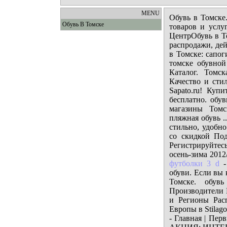
MENU
Обувь в Томске
Обувь В Томске
товаров и услу
ЦентрОбувь в Т
распродажи, де
в Томске: сапог
томске обувной
Каталог. Томск
Качество и стил
Sapato.ru! Куп
бесплатно. обу
магазины Томс
пляжная обувь .
стильно, удобно
со скидкой По
Регистрируйте
осень-зима 2012
футболки 3 d
-
обуви. Если вы 
Томске. обув
Производители 
и Регионы Рас
Европы в Stilago
- Главная | Пер